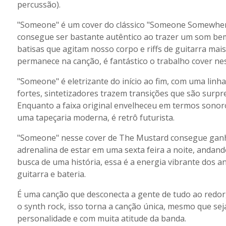
percussão).
"Someone" é um cover do clássico "Someone Somewher
consegue ser bastante autêntico ao trazer um som bem 
batisas que agitam nosso corpo e riffs de guitarra mais
permanece na canção, é fantástico o trabalho cover nes
"Someone" é eletrizante do início ao fim, com uma linh
fortes, sintetizadores trazem transições que são sur
Enquanto a faixa original envelheceu em termos sonor
uma tapeçaria moderna, é retrô futurista.
"Someone" nesse cover de The Mustard consegue ganhar 
adrenalina de estar em uma sexta feira a noite, andando
busca de uma história, essa é a energia vibrante dos a
guitarra e bateria.
É uma canção que desconecta a gente de tudo ao redor
o synth rock, isso torna a canção única, mesmo que sej
personalidade e com muita atitude da banda.