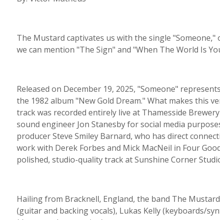
The Mustard captivates us with the single "Someone," 
we can mention "The Sign" and "When The World Is Yo
Released on December 19, 2025, "Someone" represents a
the 1982 album "New Gold Dream." What makes this versio
track was recorded entirely live at Thamesside Brewery i
sound engineer Jon Stanesby for social media purposes.
producer Steve Smiley Barnard, who has direct connecti
work with Derek Forbes and Mick MacNeil in Four Good
polished, studio-quality track at Sunshine Corner Studi
Hailing from Bracknell, England, the band The Mustard c
(guitar and backing vocals), Lukas Kelly (keyboards/sy