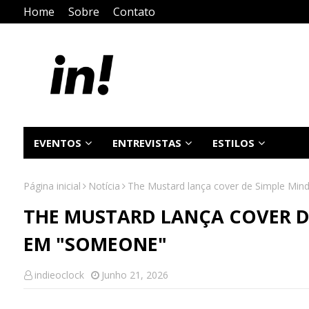
Home
Sobre
Contato
EVENTOS
ENTREVISTAS
ESTILOS
Página inicial
Notícia
The Mustard lança cover de Simple Min
THE MUSTARD LANÇA COVER D
EM "SOMEONE"
indieoclock
Junho 21, 2026