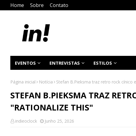
Home
Sobre
Contato
EVENTOS
ENTREVISTAS
ESTILOS
Página inicial
Notícia
Stefan B.Pieksma traz retro rock cínico 
STEFAN B.PIEKSMA TRAZ RETR
"RATIONALIZE THIS"
indieoclock
Junho 25, 2026