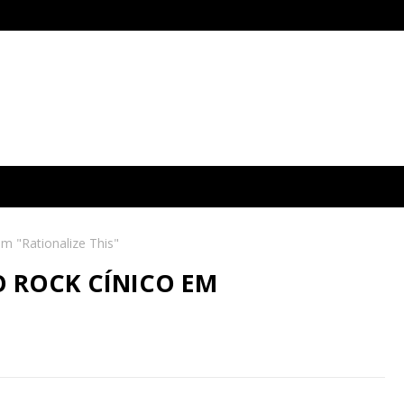
em "Rationalize This"
O ROCK CÍNICO EM