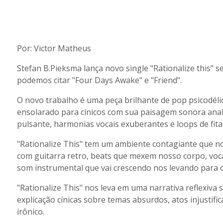
Por: Victor Matheus
Stefan B.Pieksma lança novo single "Rationalize this" 
podemos citar "Four Days Awake" e "Friend".
O novo trabalho é uma peça brilhante de pop psicodél
ensolarado para cínicos com sua paisagem sonora anal
pulsante, harmonias vocais exuberantes e loops de fita 
"Rationalize This" tem um ambiente contagiante que n
com guitarra retro, beats que mexem nosso corpo, vo
som instrumental que vai crescendo nos levando para o
"Rationalize This" nos leva em uma narrativa reflexiva
explicação cínicas sobre temas absurdos, atos injustif
irônico.