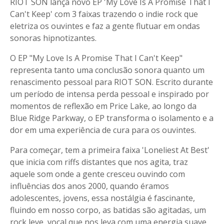
RIOT SON lança novo EP 'My Love Is A Promise That I
Can't Keep' com 3 faixas trazendo o indie rock que
eletriza os ouvintes e faz a gente flutuar em ondas
sonoras hipnotizantes.
O EP "My Love Is A Promise That I Can't Keep"
representa tanto uma conclusão sonora quanto um
renascimento pessoal para RIOT SON. Escrito durante
um período de intensa perda pessoal e inspirado por
momentos de reflexão em Price Lake, ao longo da
Blue Ridge Parkway, o EP transforma o isolamento e a
dor em uma experiência de cura para os ouvintes.
Para começar, tem a primeira faixa 'Loneliest At Best'
que inicia com riffs distantes que nos agita, traz
aquele som onde a gente cresceu ouvindo com
influências dos anos 2000, quando éramos
adolescentes, jovens, essa nostálgia é fascinante,
fluindo em nosso corpo, as batidas são agitadas, um
rock leve, vocal que nos leva com uma energia suave,