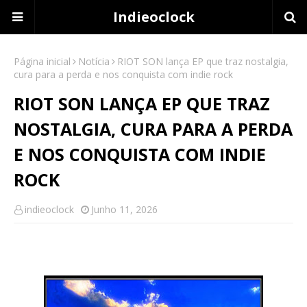
Indieoclock
Página inicial
Notícia
RIOT SON lança EP que traz nostalgia,
cura para a perda e nos conquista com indie rock
RIOT SON LANÇA EP QUE TRAZ
NOSTALGIA, CURA PARA A PERDA
E NOS CONQUISTA COM INDIE
ROCK
indieoclock
Junho 11, 2026