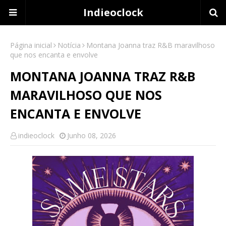
Indieoclock
Página inicial
Notícia
Montana Joanna traz R&B maravilhoso
que nos encanta e envolve
MONTANA JOANNA TRAZ R&B
MARAVILHOSO QUE NOS
ENCANTA E ENVOLVE
indieoclock
Junho 08, 2026