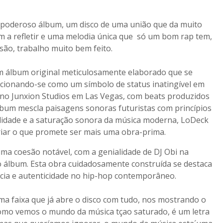
 poderoso álbum, um disco de uma união que da muito
am a refletir e uma melodia única que só um bom rap tem,
são, trabalho muito bem feito.
um álbum original meticulosamente elaborado que se
sicionando-se como um símbolo de status inatingível em
 no Junxion Studios em Las Vegas, com beats produzidos
lbum mescla paisagens sonoras futuristas com princípios
nalidade e a saturação sonora da música moderna, LoDeck
criar o que promete ser mais uma obra-prima.
uma coesão notável, com a genialidade de DJ Obi na
álbum. Esta obra cuidadosamente construída se destaca
cia e autenticidade no hip-hop contemporâneo.
ma faixa que já abre o disco com tudo, nos mostrando o
omo vemos o mundo da música tçao saturado, é um letra