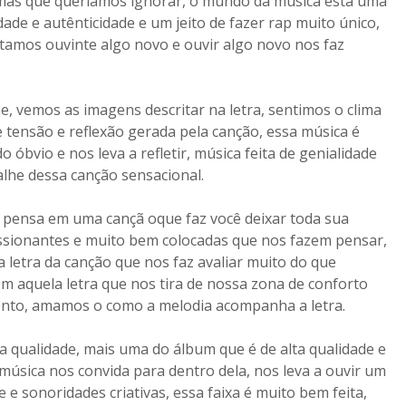
 mas que queríamos ignorar, o mundo da música esta´uma
dade e autênticidade e um jeito de fazer rap muito único,
stamos ouvinte algo novo e ouvir algo novo nos faz
e, vemos as imagens descritar na letra, sentimos o clima
 tensão e reflexão gerada pela canção, essa música é
o óbvio e nos leva a refletir, música feita de genialidade
lhe dessa canção sensacional.
 pensa em uma cançã oque faz você deixar toda sua
ssionantes e muito bem colocadas que nos fazem pensar,
etra da canção que nos faz avaliar muito do que
em aquela letra que nos tira de nossa zona de conforto
ento, amamos o como a melodia acompanha a letra.
a qualidade, mais uma do álbum que é de alta qualidade e
música nos convida para dentro dela, nos leva a ouvir um
 sonoridades criativas, essa faixa é muito bem feita,