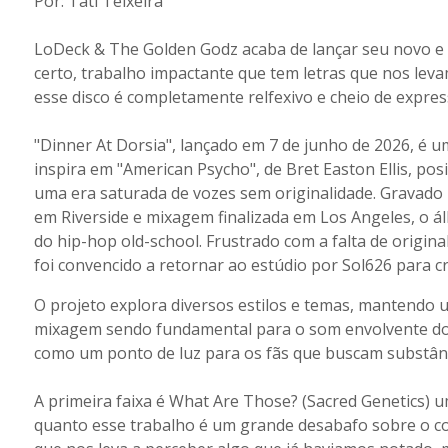
Por: Tati Teixeira
LoDeck & The Golden Godz acaba de lançar seu novo e
certo, trabalho impactante que tem letras que nos lev
esse disco é completamente relfexivo e cheio de expres
"Dinner At Dorsia", lançado em 7 de junho de 2026, é 
inspira em "American Psycho", de Bret Easton Ellis, po
uma era saturada de vozes sem originalidade. Gravado
em Riverside e mixagem finalizada em Los Angeles, o á
do hip-hop old-school. Frustrado com a falta de origi
foi convencido a retornar ao estúdio por Sol626 para 
O projeto explora diversos estilos e temas, mantendo 
mixagem sendo fundamental para o som envolvente do 
como um ponto de luz para os fãs que buscam substân
A primeira faixa é What Are Those? (Sacred Genetics) u
quanto esse trabalho é um grande desabafo sobre o c