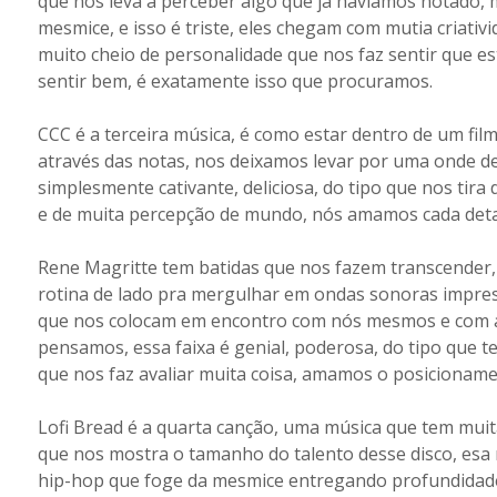
que nos leva a perceber algo que já haviamos notado,
mesmice, e isso é triste, eles chegam com mutia criativi
muito cheio de personalidade que nos faz sentir que e
sentir bem, é exatamente isso que procuramos.
CCC é a terceira música, é como estar dentro de um film
através das notas, nos deixamos levar por uma onde de
simplesmente cativante, deliciosa, do tipo que nos tira d
e de muita percepção de mundo, nós amamos cada deta
Rene Magritte tem batidas que nos fazem transcender,
rotina de lado pra mergulhar em ondas sonoras impre
que nos colocam em encontro com nós mesmos e com a l
pensamos, essa faixa é genial, poderosa, do tipo que t
que nos faz avaliar muita coisa, amamos o posicionam
Lofi Bread é a quarta canção, uma música que tem muit
que nos mostra o tamanho do talento desse disco, esa 
hip-hop que foge da mesmice entregando profundidade e