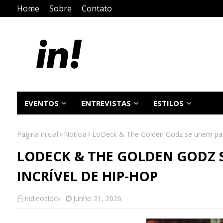
Home
Sobre
Contato
EVENTOS
ENTREVISTAS
ESTILOS
Página inicial
Notícia
LoDeck & The Golden Godz se unem para 
LODECK & THE GOLDEN GODZ 
INCRÍVEL DE HIP-HOP
indieoclock
Junho 21, 2026