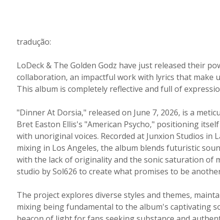
tradução:
LoDeck & The Golden Godz have just released their pow
collaboration, an impactful work with lyrics that make 
This album is completely reflective and full of expressi
"Dinner At Dorsia," released on June 7, 2026, is a metic
Bret Easton Ellis's "American Psycho," positioning itsel
with unoriginal voices. Recorded at Junxion Studios in L
mixing in Los Angeles, the album blends futuristic soun
with the lack of originality and the sonic saturation o
studio by Sol626 to create what promises to be anothe
The project explores diverse styles and themes, mainta
mixing being fundamental to the album's captivating so
beacon of light for fans seeking substance and authent