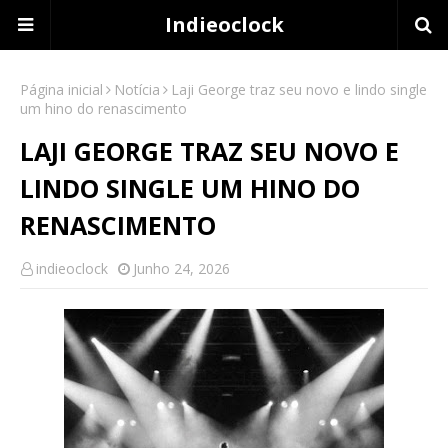
Indieoclock
Página inicial
Notícia
Laji George traz seu novo e lindo single
um hino do renascimento
LAJI GEORGE TRAZ SEU NOVO E
LINDO SINGLE UM HINO DO
RENASCIMENTO
indieoclock
Junho 24, 2026