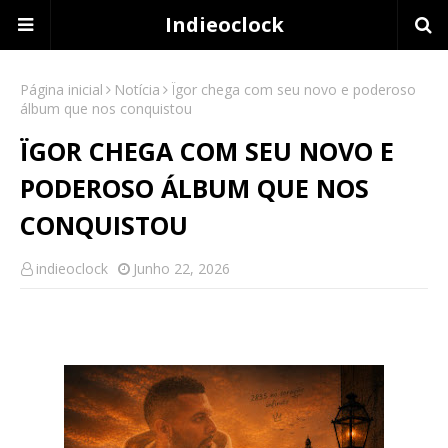
Indieoclock
Página inicial
Notícia
Ïgor chega com seu novo e poderoso
álbum que nos conquistou
ÏGOR CHEGA COM SEU NOVO E
PODEROSO ÁLBUM QUE NOS
CONQUISTOU
indieoclock
Junho 22, 2026