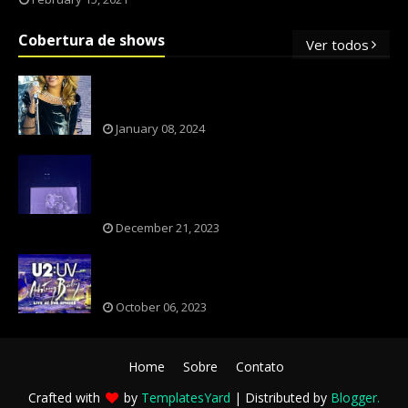
Cobertura de shows
Ver todos
OS SHOWS INTERNACIONAIS MAIS
PEDIDOS NO BRASIL, SEGUNDO FLESCH!
January 08, 2024
NXZERO FAZ SHOW INESQUECÍVEL,
MARCANTE E FAZ O PÚBLICO REVIVER A
ADOLESCÊNCIA
December 21, 2023
A BANDA U2 CAIU NA PILHA DOS FÃS
NOSTÁLGICOS?
October 06, 2023
Home
Sobre
Contato
Crafted with
by
TemplatesYard
| Distributed by
Blogger
.