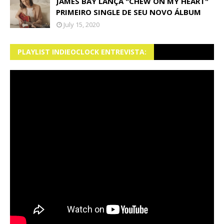
JAMES BAY LANÇA "CHEW ON MY HEART"
PRIMEIRO SINGLE DE SEU NOVO ÁLBUM
July 15, 2020
PLAYLIST INDIEOCLOCK ENTREVISTA: