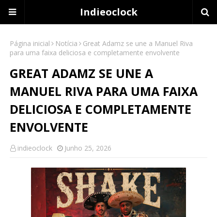
Indieoclock
Página inicial
Notícia
Great Adamz se une a Manuel Riva
para uma faixa deliciosa e completamente envolvente
GREAT ADAMZ SE UNE A
MANUEL RIVA PARA UMA FAIXA
DELICIOSA E COMPLETAMENTE
ENVOLVENTE
indieoclock
Junho 25, 2026