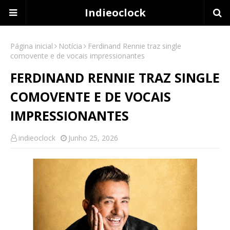
Indieoclock
Página inicial
Notícia
Ferdinand Rennie traz single
comovente e de vocais impressionantes
FERDINAND RENNIE TRAZ SINGLE
COMOVENTE E DE VOCAIS
IMPRESSIONANTES
indieoclock
Junho 25, 2026