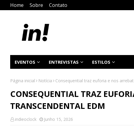
Home
Sobre
Contato
EVENTOS
ENTREVISTAS
ESTILOS
Página inicial
Notícia
Consequential traz euforia e nos arreb
CONSEQUENTIAL TRAZ EUFORIA
TRANSCENDENTAL EDM
indieoclock
Junho 15, 2026