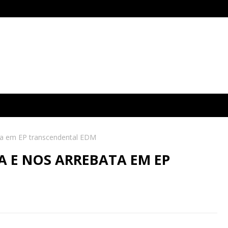
ata em EP transcendental EDM
 E NOS ARREBATA EM EP