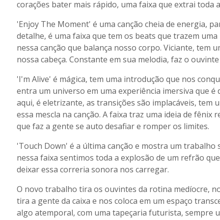
corações bater mais rápido, uma faixa que extrai toda a
'Enjoy The Moment' é uma canção cheia de energia, par
detalhe, é uma faixa que tem os beats que trazem uma
nessa canção que balança nosso corpo. Viciante, tem 
nossa cabeça. Constante em sua melodia, faz o ouvinte
'I'm Alive' é mágica, tem uma introdução que nos conqu
entra um universo em uma experiência imersiva que é d
aqui, é eletrizante, as transições são implacáveis, te
essa mescla na canção. A faixa traz uma ideia de fênix
que faz a gente se auto desafiar e romper os limites.
'Touch Down' é a última canção e mostra um trabalho só
nessa faixa sentimos toda a explosão de um refrão que
deixar essa correria sonora nos carregar.
O novo trabalho tira os ouvintes da rotina medíocre, no
tira a gente da caixa e nos coloca em um espaço transc
algo atemporal, com uma tapeçaria futurista, sempre u