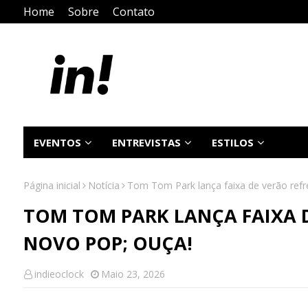
Home
Sobre
Contato
EVENTOS
ENTREVISTAS
ESTILOS
Página inicial
Notícia
Tom Tom Park lança faixa de verão ref
TOM TOM PARK LANÇA FAIXA 
NOVO POP; OUÇA!
indieoclock
Maio 23, 2026