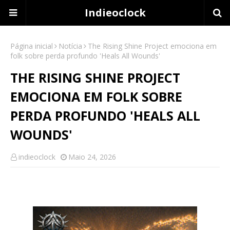
Indieoclock
Página inicial
Notícia
The Rising Shine Project emociona em
folk sobre perda profundo 'Heals All Wounds'
THE RISING SHINE PROJECT
EMOCIONA EM FOLK SOBRE
PERDA PROFUNDO 'HEALS ALL
WOUNDS'
indieoclock
Maio 24, 2026