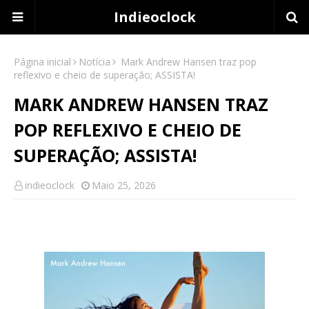
Indieoclock
Página inicial
Notícia
Mark Andrew Hansen traz pop
reflexivo e cheio de superação; ASSISTA!
MARK ANDREW HANSEN TRAZ
POP REFLEXIVO E CHEIO DE
SUPERAÇÃO; ASSISTA!
indieoclock
Maio 25, 2026