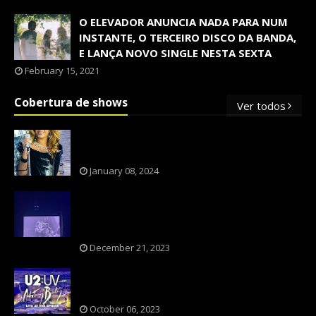
O ELEVADOR ANUNCIA NADA PARA NUM
INSTANTE, O TERCEIRO DISCO DA BANDA,
E LANÇA NOVO SINGLE NESTA SEXTA
February 15, 2021
Cobertura de shows
Ver todos
OS SHOWS INTERNACIONAIS MAIS
PEDIDOS NO BRASIL, SEGUNDO FLESCH!
January 08, 2024
NXZERO FAZ SHOW INESQUECÍVEL,
MARCANTE E FAZ O PÚBLICO REVIVER A
ADOLESCÊNCIA
December 21, 2023
A BANDA U2 CAIU NA PILHA DOS FÃS
NOSTÁLGICOS?
October 06, 2023