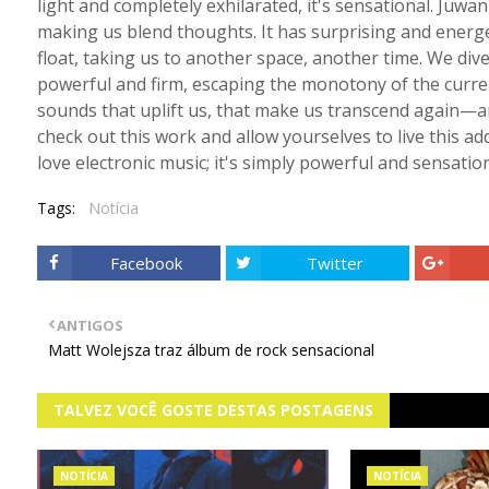
light and completely exhilarated, it's sensational. Juwan
making us blend thoughts. It has surprising and energe
float, taking us to another space, another time. We dive 
powerful and firm, escaping the monotony of the current
sounds that uplift us, that make us transcend again—
check out this work and allow yourselves to live this ad
love electronic music; it's simply powerful and sensation
Tags:
Notícia
Facebook
Twitter
ANTIGOS
Matt Wolejsza traz álbum de rock sensacional
TALVEZ VOCÊ GOSTE DESTAS POSTAGENS
NOTÍCIA
NOTÍCIA