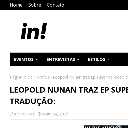
Home
Sobre
Contato
EVENTOS
ENTREVISTAS
ESTILOS
Página inicial
Notícia
Leopold Nunan traz Ep super delicioso 
LEOPOLD NUNAN TRAZ EP SUPE
TRADUÇÃO:
indieoclock
Maio 24, 2026