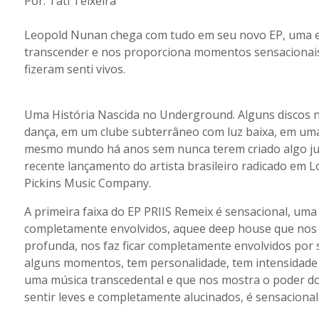
Por: Tati Teixeira
Leopold Nunan chega com tudo em seu novo EP, uma exp
transcender e nos proporciona momentos sensacionais,
fizeram senti vivos.
Uma História Nascida no Underground. Alguns discos 
dança, em um clube subterrâneo com luz baixa, em uma
mesmo mundo há anos sem nunca terem criado algo junta
recente lançamento do artista brasileiro radicado em L
Pickins Music Company.
A primeira faixa do EP PRIIS Remeix é sensacional, uma
completamente envolvidos, aquee deep house que nos t
profunda, nos faz ficar completamente envolvidos por 
alguns momentos, tem personalidade, tem intensidade e
uma música transcedental e que nos mostra o poder do 
sentir leves e completamente alucinados, é sensacional