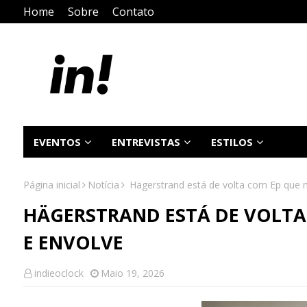
Home
Sobre
Contato
EVENTOS
ENTREVISTAS
ESTILOS
Página inicial
Notícia
Hägerstrand está de volta com Ep que 
HÄGERSTRAND ESTÁ DE VOLTA
E ENVOLVE
indieoclock
Maio 19, 2026