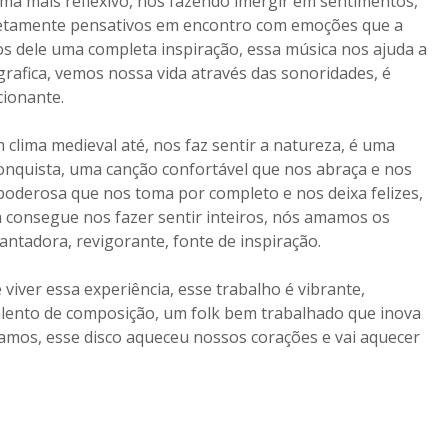
ma mais reflexivo, nos fazendo imergir em sentimentos,
letamente pensativos em encontro com emoções que a
 dele uma completa inspiração, essa música nos ajuda a
grafica, vemos nossa vida através das sonoridades, é
cionante.
m clima medieval até, nos faz sentir a natureza, é uma
onquista, uma canção confortável que nos abraça e nos
 e poderosa que nos toma por completo e nos deixa felizes,
m consegue nos fazer sentir inteiros, nós amamos os
ntadora, revigorante, fonte de inspiração.
viver essa experiência, esse trabalho é vibrante,
alento de composição, um folk bem trabalhado que inova
amos, esse disco aqueceu nossos corações e vai aquecer