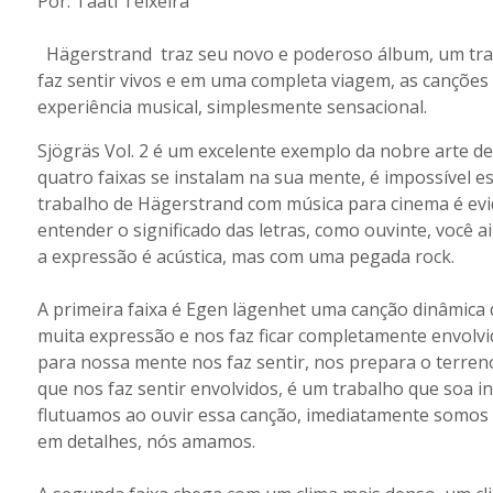
Por: Taati Teixeira
Hägerstrand traz seu novo e poderoso álbum, um trab
faz sentir vivos e em uma completa viagem, as canções
experiência musical, simplesmente sensacional.
Sjögräs Vol. 2 é um excelente exemplo da nobre arte 
quatro faixas se instalam na sua mente, é impossível e
trabalho de Hägerstrand com música para cinema é ev
entender o significado das letras, como ouvinte, você a
a expressão é acústica, mas com uma pegada rock.
A primeira faixa é Egen lägenhet uma canção dinâmica 
muita expressão e nos faz ficar completamente envolvido
para nossa mente nos faz sentir, nos prepara o terren
que nos faz sentir envolvidos, é um trabalho que soa i
flutuamos ao ouvir essa canção, imediatamente somos s
em detalhes, nós amamos.