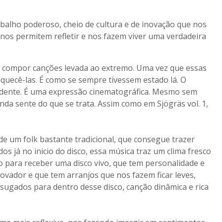
alho poderoso, cheio de cultura e de inovação que nos
 nos permitem refletir e nos fazem viver uma verdadeira
de compor canções levada ao extremo. Uma vez que essas
squecê-las. É como se sempre tivessem estado lá. O
idente. É uma expressão cinematográfica. Mesmo sem
inda sente do que se trata. Assim como em Sjögräs vol. 1,
de um folk bastante tradicional, que consegue trazer
s já no inicio do disco, essa música traz um clima fresco
o para receber uma disco vivo, que tem personalidade e
novador e que tem arranjos que nos fazem ficar leves,
ugados para dentro desse disco, canção dinâmica e rica