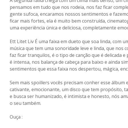
A segunda faixa chega com um clima mais denso, um cli
pensamos em tudo que nos rodeia, nos faz ficar comp
gente sufoca, encaramos nossos sentimentos e fazemos
ficar mais fortes, ela é muito bem construída, cinemato
uma experiência única e deliciosa, completamente emo
Ett Litet Liv É uma faixa em dueto que soa linda, com u
música que tem uma sonoridade leve e linda, que nos c
faz ficar tranquilos, é o tipo de canção que é delicada
é intensa, nos balança de cabeça para baixo e ainda si
sentimentos que essa faixa nos despertou, mágica, enca
Sem mais spoillers vocês precisam conher esse álbum e 
cativante, emocionante, um disco que tem propósito, t
e busca ser humanizado, é intimista e honesto, nós am
o seu também.
Ouça :