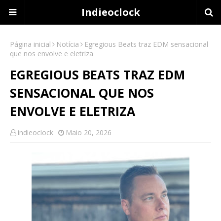
Indieoclock
Página inicial
Notícia
Egregious Beats traz EDM sensacional
que nos envolve e eletriza
EGREGIOUS BEATS TRAZ EDM
SENSACIONAL QUE NOS
ENVOLVE E ELETRIZA
indieoclock
Maio 20, 2026