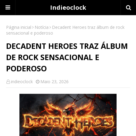
Indieoclock
Página inicial
Notícia
Decadent Heroes traz álbum de rock
sensacional e poderoso
DECADENT HEROES TRAZ ÁLBUM
DE ROCK SENSACIONAL E
PODEROSO
indieoclock
Maio 23, 2026