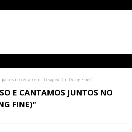
 juntos no refrão em "Trapped (I'm Doing Fine)"
OSO E CANTAMOS JUNTOS NO
NG FINE)"