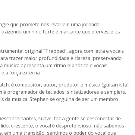
single que promete nos levar em uma jornada
 trazendo um hino forte e marcante que efervesce os
strumental original "Trapped", agora com letra e vocais
ra trazer maior profundidade e clareza, preservando
a música apresenta um ritmo hipnótico e vocais
e a força externa.
h, é compositor, autor, produtor e músico (guitarrista)
m é programador de teclados, sintetizadores e samplers,
ais da música. Stephen se orgulha de ser um membro
desconcertantes, suave, faz a gente se desconectar de
ólido, crescente, o vocal é despretensioso, não sabemos
te, em uma transição, sentimos o poder do vocal que