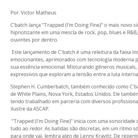
Por: Victor Matheus
C’batch lança "Trapped (I’m Doing Fine)" o mais novo 
hipnotizante em uma mescla de rock, pop, blues e R&B,
ouvintes por dentro.
Este lançamento de C'batch é uma releitura da faixa in
emocionantes, aprimorados com tecnologia moderna pa
sua essência emocional. Misturando gêneros musicais, 
expressivos que exploram a tensão entre a luta interna 
Stephen H. Cumberbatch, também conhecido como C'batc
de White Plains, Nova York, Estados Unidos. Ele també
tendo trabalhado em parceria com diversos profission
ilustre da ASCAP.
"Trapped (I’m Doing Fine)" inicia com uma sonoridade 
tudo ao redor. As batidas são discretas, em um ritmo s
para onde vai, lembra algo de Lenny Kravitz. De repen