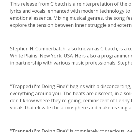
This release from C'batch is a reinterpretation of the 
lyrics and vocals, enhanced with modern technology to b
emotional essence. Mixing musical genres, the song fe
explore the tension between inner struggle and extern
Stephen H. Cumberbatch, also known as C'batch, is a c
White Plains, New York, USA. He is also a programmer 
in partnership with various music professionals. Steph
"Trapped (I'm Doing Fine)" begins with a disconcertin
everything around you. The beats are discreet, in a sol
don't know where they're going, reminiscent of Lenny Kr
vocals that elevate the atmosphere and make us sing alo
"Trapped (I'm Doing Fine)" is completely contagious, we