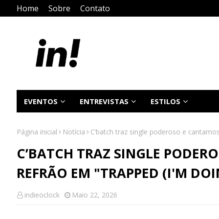
Home
Sobre
Contato
EVENTOS
ENTREVISTAS
ESTILOS
Página inicial
Notícia
C’batch traz single poderoso e cantamos
C’BATCH TRAZ SINGLE PODER
REFRÃO EM "TRAPPED (I'M DOI
indieoclock
Maio 22, 2026