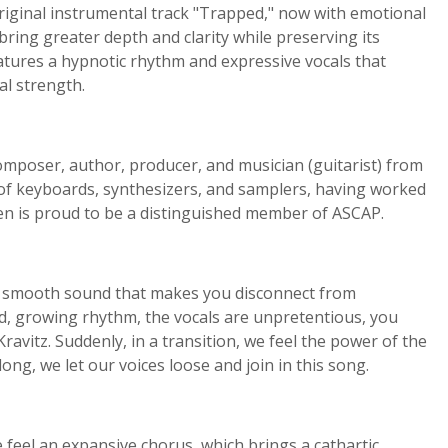
original instrumental track "Trapped," now with emotional
ring greater depth and clarity while preserving its
atures a hypnotic rhythm and expressive vocals that
al strength.
omposer, author, producer, and musician (guitarist) from
of keyboards, synthesizers, and samplers, having worked
en is proud to be a distinguished member of ASCAP.
g, smooth sound that makes you disconnect from
id, growing rhythm, the vocals are unpretentious, you
avitz. Suddenly, in a transition, we feel the power of the
ng, we let our voices loose and join in this song.
 feel an expansive chorus, which brings a cathartic