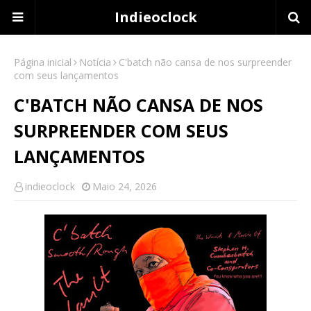
Indieoclock
Página inicial
Notícia
C'batch não cansa de nos surpreender
com seus lançamentos
C'BATCH NÃO CANSA DE NOS
SURPREENDER COM SEUS
LANÇAMENTOS
indieoclock
Maio 24, 2026