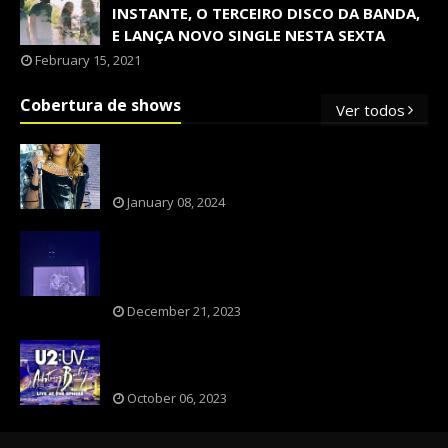
INSTANTE, O TERCEIRO DISCO DA BANDA,
E LANÇA NOVO SINGLE NESTA SEXTA
February 15, 2021
Cobertura de shows
Ver todos
OS SHOWS INTERNACIONAIS MAIS
PEDIDOS NO BRASIL, SEGUNDO FLESCH!
January 08, 2024
NXZERO FAZ SHOW INESQUECÍVEL,
MARCANTE E FAZ O PÚBLICO REVIVER A
ADOLESCÊNCIA
December 21, 2023
A BANDA U2 CAIU NA PILHA DOS FÃS
NOSTÁLGICOS?
October 06, 2023