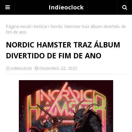
Indieoclock
Página inicial
Notícia
Nordic Hamster traz álbum divertido de
fim de ano
NORDIC HAMSTER TRAZ ÁLBUM
DIVERTIDO DE FIM DE ANO
indieoclock
Dezembro 22, 2025