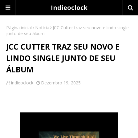
Indieoclock
Página inicial
Notícia
JCC Cutter traz seu novo e lindo single
junto de seu álbum
JCC CUTTER TRAZ SEU NOVO E
LINDO SINGLE JUNTO DE SEU
ÁLBUM
indieoclock
Dezembro 19, 2025