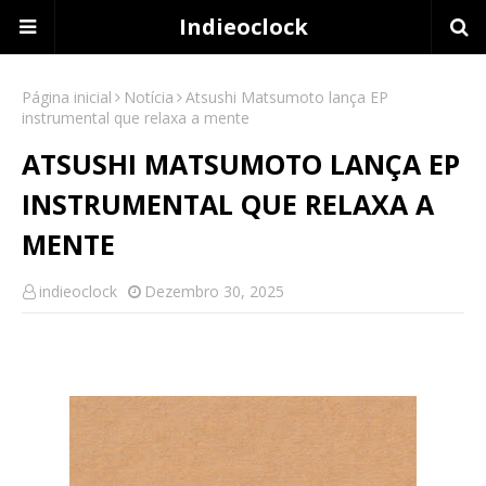
Indieoclock
Página inicial
Notícia
Atsushi Matsumoto lança EP
instrumental que relaxa a mente
ATSUSHI MATSUMOTO LANÇA EP
INSTRUMENTAL QUE RELAXA A
MENTE
indieoclock
Dezembro 30, 2025