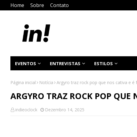
Home
Sobre
Contato
EVENTOS
ENTREVISTAS
ESTILOS
Página inicial
Notícia
Argyro traz rock pop que nos cativa e é
ARGYRO TRAZ ROCK POP QUE 
indieoclock
Dezembro 14, 2025