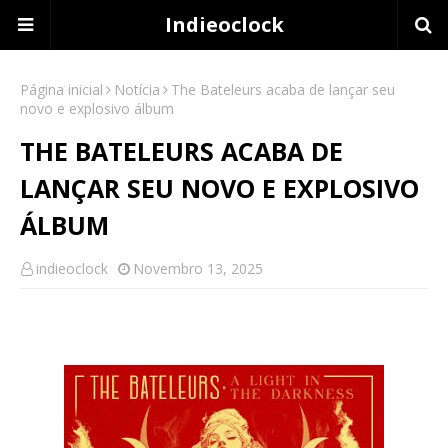
Indieoclock
Página inicial
Notícia
The Bateleurs acaba de lançar seu
novo e explosivo álbum
THE BATELEURS ACABA DE
LANÇAR SEU NOVO E EXPLOSIVO
ÁLBUM
indieoclock
Novembro 13, 2025