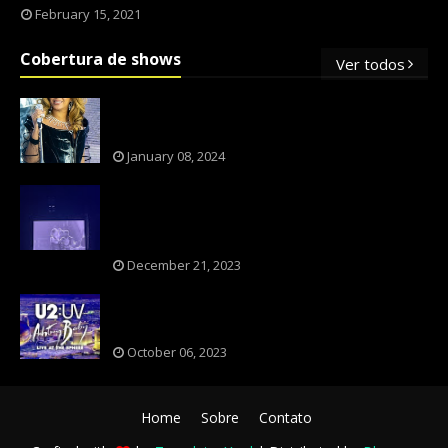
February 15, 2021
Cobertura de shows
Ver todos
OS SHOWS INTERNACIONAIS MAIS
PEDIDOS NO BRASIL, SEGUNDO FLESCH!
January 08, 2024
NXZERO FAZ SHOW INESQUECÍVEL,
MARCANTE E FAZ O PÚBLICO REVIVER A
ADOLESCÊNCIA
December 21, 2023
A BANDA U2 CAIU NA PILHA DOS FÃS
NOSTÁLGICOS?
October 06, 2023
Home
Sobre
Contato