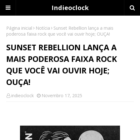
Indieoclock
Página inicial
Notícia
Sunset Rebellion lança a mais
poderosa faixa rock que você vai ouvir hoje; OUÇA!
SUNSET REBELLION LANÇA A
MAIS PODEROSA FAIXA ROCK
QUE VOCÊ VAI OUVIR HOJE;
OUÇA!
indieoclock
Novembro 17, 2025