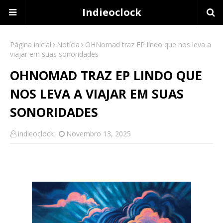
Indieoclock
Página inicial
Notícia
OHNomad traz EP lindo que nos leva a
viajar em suas sonoridades
OHNOMAD TRAZ EP LINDO QUE
NOS LEVA A VIAJAR EM SUAS
SONORIDADES
indieoclock
Novembro 13, 2025