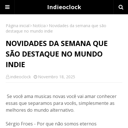
Indieoclock
Página inicial
Notícia
Novidades da semana que são
destaque no mundo indie
NOVIDADES DA SEMANA QUE
SÃO DESTAQUE NO MUNDO
INDIE
indieoclock
Novembro 18, 2025
Se você ama musicas novas você vai amar conhecer
essas que separamos para vocês, simplesmente as
melhores do mundo alternativo.
Sérgio Froes - Por que não somos eternos