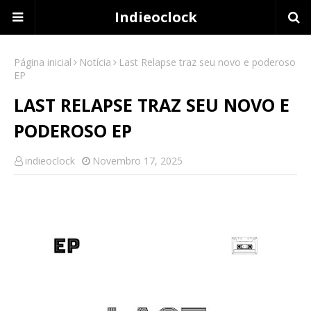
Indieoclock
Página inicial
Notícia
Last Relapse traz seu novo e poderoso
EP
LAST RELAPSE TRAZ SEU NOVO E
PODEROSO EP
indieoclock
Novembro 17, 2025