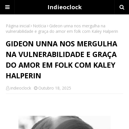
Indieoclock
Página inicial
Notícia
Gideon unna nos mergulha na
vulnerabilidade e graça do amor em folk com Kaley Halperin
GIDEON UNNA NOS MERGULHA
NA VULNERABILIDADE E GRAÇA
DO AMOR EM FOLK COM KALEY
HALPERIN
indieoclock
Outubro 18, 2025