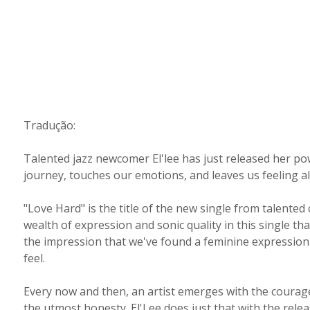
Tradução:
Talented jazz newcomer El'lee has just released her powe
journey, touches our emotions, and leaves us feeling a
"Love Hard" is the title of the new single from talente
wealth of expression and sonic quality in this single th
the impression that we've found a feminine expressio
feel.
Every now and then, an artist emerges with the courage t
the utmost honesty. El'Lee does just that with the rele