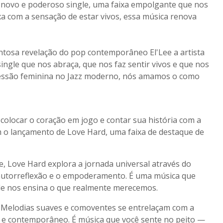
eu novo e poderoso single, uma faixa empolgante que nos
xa com a sensação de estar vivos, essa música renova
ntosa revelação do pop contemporâneo El'Lee a artista
ngle que nos abraça, que nos faz sentir vivos e que nos
essão feminina no Jazz moderno, nós amamos o como
olocar o coração em jogo e contar sua história com a
m o lançamento de Love Hard, uma faixa de destaque de
, Love Hard explora a jornada universal através do
 autorreflexão e o empoderamento. É uma música que
le nos ensina o que realmente merecemos.
. Melodias suaves e comoventes se entrelaçam com a
 e contemporâneo. É música que você sente no peito —