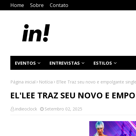
Home
Sobre
Contato
EVENTOS
ENTREVISTAS
ESTILOS
Página inicial
Notícia
El'lee Traz seu novo e empolgante singl
EL'LEE TRAZ SEU NOVO E EMP
indieoclock
Setembro 02, 2025