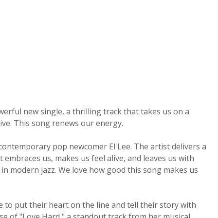
rful new single, a thrilling track that takes us on a
live. This song renews our energy.
d contemporary pop newcomer El'Lee. The artist delivers a
at embraces us, makes us feel alive, and leaves us with
n in modern jazz. We love how good this song makes us
o put their heart on the line and tell their story with
ase of "Love Hard," a standout track from her musical