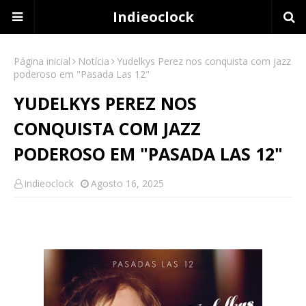
Indieoclock
Página inicial
Notícia
Yudelkys Perez nos conquista com jazz
poderoso em "Pasada Las 12"
YUDELKYS PEREZ NOS
CONQUISTA COM JAZZ
PODEROSO EM "PASADA LAS 12"
indieoclock
Agosto 16, 2025