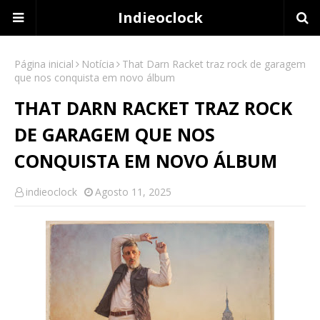
Indieoclock
Página inicial
Notícia
That Darn Racket traz rock de garagem
que nos conquista em novo álbum
THAT DARN RACKET TRAZ ROCK
DE GARAGEM QUE NOS
CONQUISTA EM NOVO ÁLBUM
indieoclock
Agosto 11, 2025