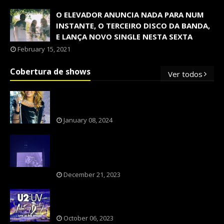
O ELEVADOR ANUNCIA NADA PARA NUM
INSTANTE, O TERCEIRO DISCO DA BANDA,
E LANÇA NOVO SINGLE NESTA SEXTA
February 15, 2021
Cobertura de shows
Ver todos
OS SHOWS INTERNACIONAIS MAIS
PEDIDOS NO BRASIL, SEGUNDO FLESCH!
January 08, 2024
NXZERO FAZ SHOW INESQUECÍVEL,
MARCANTE E FAZ O PÚBLICO REVIVER A
ADOLESCÊNCIA
December 21, 2023
A BANDA U2 CAIU NA PILHA DOS FÃS
NOSTÁLGICOS?
October 06, 2023