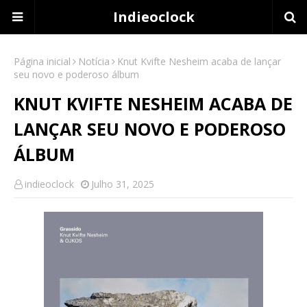
Indieoclock
Página inicial
Notícia
Knut Kvifte Nesheim acaba de lançar
seu novo e poderoso álbum
KNUT KVIFTE NESHEIM ACABA DE
LANÇAR SEU NOVO E PODEROSO
ÁLBUM
indieoclock
Julho 31, 2025