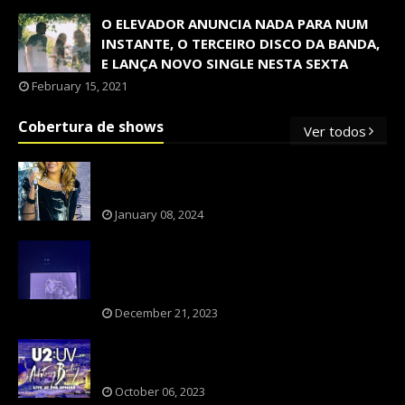
O ELEVADOR ANUNCIA NADA PARA NUM
INSTANTE, O TERCEIRO DISCO DA BANDA,
E LANÇA NOVO SINGLE NESTA SEXTA
February 15, 2021
Cobertura de shows
Ver todos
OS SHOWS INTERNACIONAIS MAIS
PEDIDOS NO BRASIL, SEGUNDO FLESCH!
January 08, 2024
NXZERO FAZ SHOW INESQUECÍVEL,
MARCANTE E FAZ O PÚBLICO REVIVER A
ADOLESCÊNCIA
December 21, 2023
A BANDA U2 CAIU NA PILHA DOS FÃS
NOSTÁLGICOS?
October 06, 2023