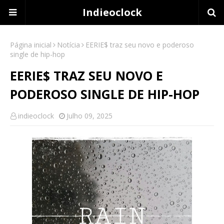
Indieoclock
Página inicial
Notícia
EERIE$ traz seu novo e poderoso
single de hip-hop
EERIE$ TRAZ SEU NOVO E
PODEROSO SINGLE DE HIP-HOP
indieoclock
Julho 09, 2025