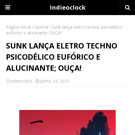
Indieoclock
Página inicial
Notícia
Sunk lança eletro techno psicodélico
eufórico e alucinante; OUÇA!
SUNK LANÇA ELETRO TECHNO
PSICODÉLICO EUFÓRICO E
ALUCINANTE; OUÇA!
indieoclock
Junho 24, 2025