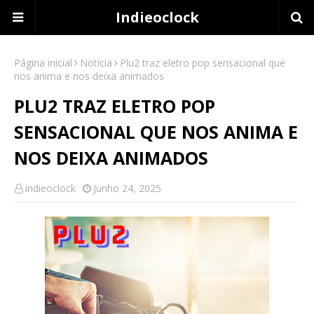
Indieoclock
Página inicial
Notícia
Plu2 traz eletro pop sensacional que
nos anima e nos deixa animados
PLU2 TRAZ ELETRO POP
SENSACIONAL QUE NOS ANIMA E
NOS DEIXA ANIMADOS
indieoclock
Junho 24, 2025