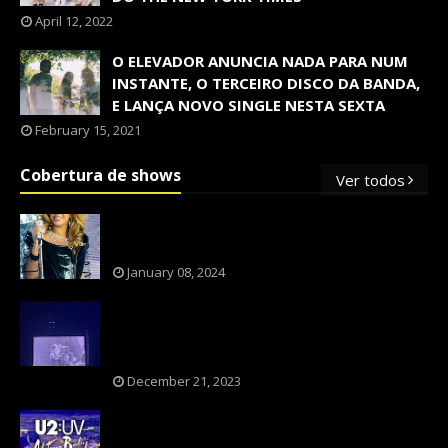
April 12, 2022
O ELEVADOR ANUNCIA NADA PARA NUM
INSTANTE, O TERCEIRO DISCO DA BANDA,
E LANÇA NOVO SINGLE NESTA SEXTA
February 15, 2021
Cobertura de shows
Ver todos
OS SHOWS INTERNACIONAIS MAIS
PEDIDOS NO BRASIL, SEGUNDO FLESCH!
January 08, 2024
NXZERO FAZ SHOW INESQUECÍVEL,
MARCANTE E FAZ O PÚBLICO REVIVER A
ADOLESCÊNCIA
December 21, 2023
A BANDA U2 CAIU NA PILHA DOS FÃS
NOSTÁLGICOS?