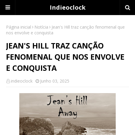
Indieoclock
Página inicial
Notícia
Jean's Hill traz canção fenomenal que
nos envolve e conquista
JEAN'S HILL TRAZ CANÇÃO
FENOMENAL QUE NOS ENVOLVE
E CONQUISTA
indieoclock
Junho 03, 2025