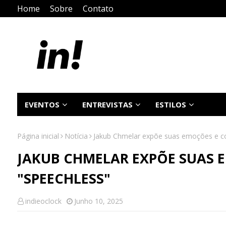
Home
Sobre
Contato
EVENTOS
ENTREVISTAS
ESTILOS
Página inicial
Notícia
Jakub Chmelar expõe suas emoções e c
JAKUB CHMELAR EXPÕE SUAS 
"SPEECHLESS"
indieoclock
Junho 10, 2025