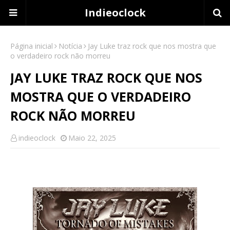
Indieoclock
Página inicial
Notícia
Jay Luke traz rock que nos mostra que
o verdadeiro rock não morreu
JAY LUKE TRAZ ROCK QUE NOS
MOSTRA QUE O VERDADEIRO
ROCK NÃO MORREU
indieoclock
Maio 22, 2025