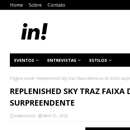
Home
Sobre
Contato
EVENTOS
ENTREVISTAS
ESTILOS
Página inicial
Replenished Sky traz faixa deliciosa de EDM sur
REPLENISHED SKY TRAZ FAIXA 
SURPREENDENTE
indieoclock
Abril 25, 2025