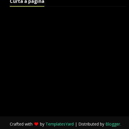
Curta a página
Crafted with
by
TemplatesYard
| Distributed by
Blogger
.