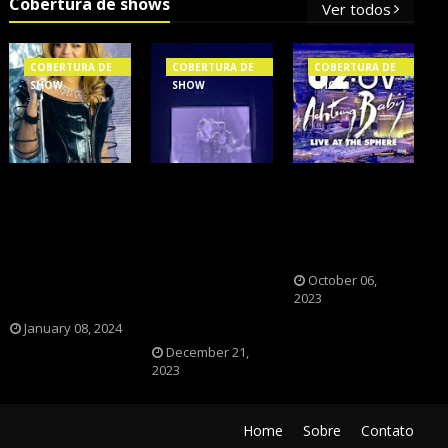
Cobertura de shows
Ver todos
COBERTURA DE
COBERTURA DE
COBERTURA DE
SHOW
SHOW
SHOW
OS SHOWS
NXZERO FAZ
A BANDA U2
INTERNACIONAIS
SHOW
CAIU NA PILHA
MAIS PEDIDOS
INESQUECÍVEL,
DOS FÃS
NO BRASIL,
MARCANTE E
NOSTÁLGICOS?
SEGUNDO
FAZ O PÚBLICO
October 06,
2023
FLESCH!
REVIVER A
ADOLESCÊNCIA
January 08, 2024
December 21,
2023
Home
Sobre
Contato