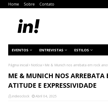
Home
Sobre
Contato
EVENTOS
ENTREVISTAS
ESTILOS
Página inicial
Notícia
Me & Munich nos arrebata em rock anos
ME & MUNICH NOS ARREBATA 
ATITUDE E EXPRESSIVIDADE
indieoclock
Abril 04, 2025