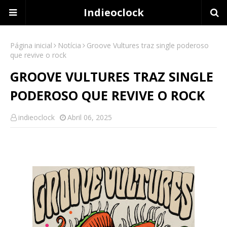
Indieoclock
Página inicial
Notícia
Groove Vultures traz single poderoso
que revive o rock
GROOVE VULTURES TRAZ SINGLE
PODEROSO QUE REVIVE O ROCK
indieoclock
Abril 06, 2025