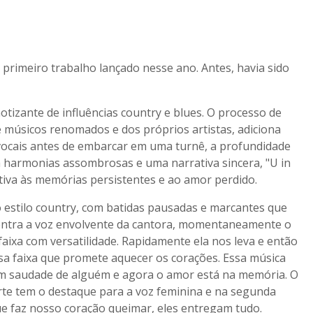
 primeiro trabalho lançado nesse ano. Antes, havia sido
tizante de influências country e blues. O processo de
 músicos renomados e dos próprios artistas, adiciona
 vocais antes de embarcar em uma turnê, a profundidade
m harmonias assombrosas e uma narrativa sincera, "U in
va às memórias persistentes e ao amor perdido.
ao estilo country, com batidas pausadas e marcantes que
entra a voz envolvente da cantora, momentaneamente o
ixa com versatilidade. Rapidamente ela nos leva e então
sa faixa que promete aquecer os corações. Essa música
m saudade de alguém e agora o amor está na memória. O
rte tem o destaque para a voz feminina e na segunda
e faz nosso coração queimar, eles entregam tudo.