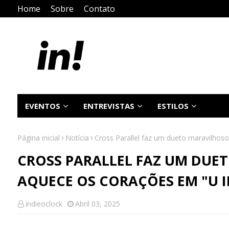
Home
Sobre
Contato
EVENTOS
ENTREVISTAS
ESTILOS
Página inicial
Notícia
Cross Parallel faz um dueto maravilho
CROSS PARALLEL FAZ UM DUE
AQUECE OS CORAÇÕES EM "U 
indieoclock
Abril 03, 2025