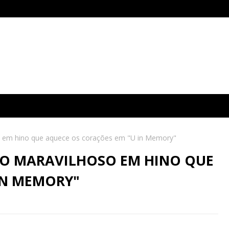
so em hino que aquece os corações em "U in Memory"
TO MARAVILHOSO EM HINO QUE
IN MEMORY"