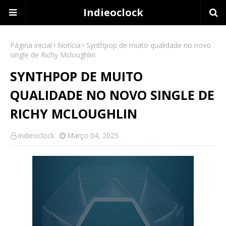
Indieoclock
Página inicial
Notícia
Synthpop de muito qualidade no novo
single de Richy Mcloughlin
SYNTHPOP DE MUITO
QUALIDADE NO NOVO SINGLE DE
RICHY MCLOUGHLIN
indieoclock
Março 04, 2025