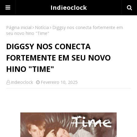
Indieoclock
Página inicial
Notícia
Diggsy nos conecta fortemente em
seu novo hino "Time"
DIGGSY NOS CONECTA
FORTEMENTE EM SEU NOVO
HINO "TIME"
indieoclock
Fevereiro 10, 2025