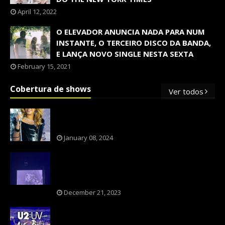
April 12, 2022
O ELEVADOR ANUNCIA NADA PARA NUM
INSTANTE, O TERCEIRO DISCO DA BANDA,
E LANÇA NOVO SINGLE NESTA SEXTA
February 15, 2021
Cobertura de shows
Ver todos
OS SHOWS INTERNACIONAIS MAIS
PEDIDOS NO BRASIL, SEGUNDO FLESCH!
January 08, 2024
NXZERO FAZ SHOW INESQUECÍVEL,
MARCANTE E FAZ O PÚBLICO REVIVER A
ADOLESCÊNCIA
December 21, 2023
A BANDA U2 CAIU NA PILHA DOS FÃS
NOSTÁLGICOS?