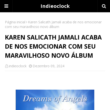
Indieoclock
Página inicial
Karen Salicath Jamali acaba de nos emocionar
com seu maravilhoso novo álbum
KAREN SALICATH JAMALI ACABA
DE NOS EMOCIONAR COM SEU
MARAVILHOSO NOVO ÁLBUM
indieoclock
Dezembro 09, 2024