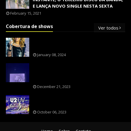
E LANÇA NOVO SINGLE NESTA SEXTA
February 15, 2021
Cobertura de shows
Ver todos
OS SHOWS INTERNACIONAIS MAIS
PEDIDOS NO BRASIL, SEGUNDO FLESCH!
January 08, 2024
NXZERO FAZ SHOW INESQUECÍVEL,
MARCANTE E FAZ O PÚBLICO REVIVER A
ADOLESCÊNCIA
December 21, 2023
A BANDA U2 CAIU NA PILHA DOS FÃS
NOSTÁLGICOS?
October 06, 2023