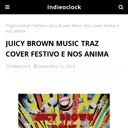
Indieoclock
Página inicial
Notícia
Juicy Brown Music traz cover festivo e
nos anima
JUICY BROWN MUSIC TRAZ
COVER FESTIVO E NOS ANIMA
indieoclock
Dezembro 12, 2024