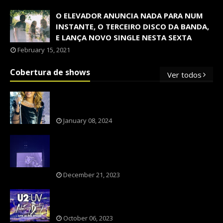
O ELEVADOR ANUNCIA NADA PARA NUM
INSTANTE, O TERCEIRO DISCO DA BANDA,
E LANÇA NOVO SINGLE NESTA SEXTA
February 15, 2021
Cobertura de shows
Ver todos
OS SHOWS INTERNACIONAIS MAIS
PEDIDOS NO BRASIL, SEGUNDO FLESCH!
January 08, 2024
NXZERO FAZ SHOW INESQUECÍVEL,
MARCANTE E FAZ O PÚBLICO REVIVER A
ADOLESCÊNCIA
December 21, 2023
A BANDA U2 CAIU NA PILHA DOS FÃS
NOSTÁLGICOS?
October 06, 2023