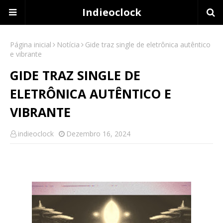
Indieoclock
Página inicial
Notícia
Gide traz single de eletrônica autêntico
e vibrante
GIDE TRAZ SINGLE DE
ELETRÔNICA AUTÊNTICO E
VIBRANTE
indieoclock
Dezembro 16, 2024