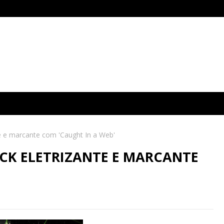
e e marcante com 'Caught In a Web'
CK ELETRIZANTE E MARCANTE