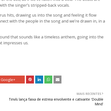
 with the singer’s stripped-back vocals.
s hits, drawing us into the song and feeling it flow
ect with the people in the song and we’re drawn in, in a
a sound that sounds like a timeless anthem, going into the
hat impresses us.
Google+
MAIS RECENTES
Tinvís lança faixa de estreia envolvente e cativante 'Double
Mind'