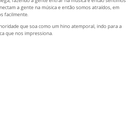
hega, fazendo a gente entrar na música e então sentimos
onectam a gente na música e então somos atraídos, em
s facilmente.
sonoridade que soa como um hino atemporal, indo para a
ca que nos impressiona.