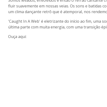
Somos levados, envolvidos e então o refrão cantante c
fluir suavemente em nossas veias. Os sons e batidas c
um clima dançante retrô que é atemporal, nos rendemo
'Caught In A Web' é eletrizante do início ao fim, uma 
última parte com muita energia, com uma transição épi
Ouça aqui: