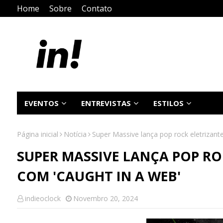
Home
Sobre
Contato
EVENTOS
ENTREVISTAS
ESTILOS
Página inicial
Notícia
Super Massive lança pop rock eletrizant
SUPER MASSIVE LANÇA POP RO
COM 'CAUGHT IN A WEB'
indieoclock
Novembro 20, 2024