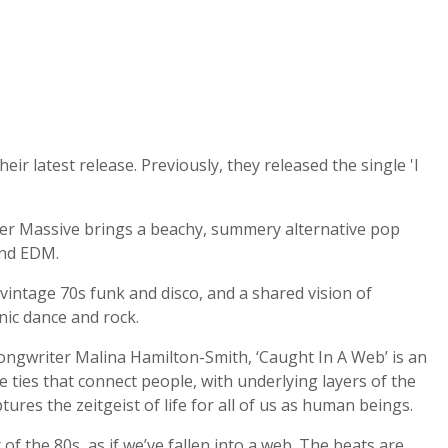
ir latest release. Previously, they released the single 'I
r Massive brings a beachy, summery alternative pop
and EDM.
intage 70s funk and disco, and a shared vision of
nic dance and rock.
songwriter Malina Hamilton-Smith, ‘Caught In A Web’ is an
le ties that connect people, with underlying layers of the
tures the zeitgeist of life for all of us as human beings.
f the 80s, as if we’ve fallen into a web. The beats are