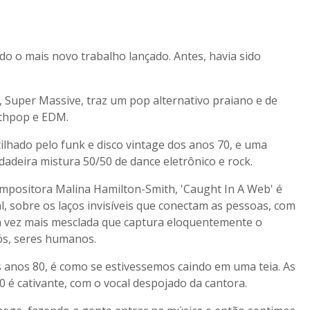
do o mais novo trabalho lançado. Antes, havia sido
 Super Massive, traz um pop alternativo praiano e de
nthpop e EDM.
hado pelo funk e disco vintage dos anos 70, e uma
deira mistura 50/50 de dance eletrônico e rock.
compositora Malina Hamilton-Smith, 'Caught In A Web' é
l, sobre os laços invisíveis que conectam as pessoas, com
da vez mais mesclada que captura eloquentemente o
nós, seres humanos.
s anos 80, é como se estivessemos caindo em uma teia. As
80 é cativante, com o vocal despojado da cantora.