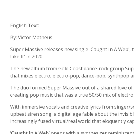
English Text:
By: Victor Matheus
Super Massive releases new single 'Caught In A Web', the
Like It' in 2020.
The new album from Gold Coast dance-rock group Supe
that mixes electro, electro-pop, dance-pop, synthpop 
The duo formed Super Massive out of a shared love of v
creating pop music that was a true 50/50 mix of electro
With immersive vocals and creative lyrics from singer/
upbeat siren song, a digital age fable about the invisib
increasingly fused virtual/real world that eloquently cap
‘Caught In A Web’ opens with a synthesizer reminiscent o