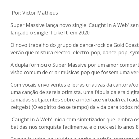
Por: Victor Matheus
Super Massive lança novo single 'Caught In A Web' sen
lançado o single 'I Like It' em 2020.
O novo trabalho do grupo de dance-rock da Gold Coast,
verão que mistura electro, electro-pop, dance-pop, sy
A dupla formou o Super Massive por um amor compartil
visão comum de criar músicas pop que fossem uma verda
Com vocais envolventes e letras criativas da cantora/
uma canção de sereia otimista, uma fábula da era digita
camadas subjacentes sobre a interface virtual/real ca
zeitgeist (O espírito desse tempo) da vida para todos 
'Caught In A Web' inicia com sintetizador que lembra o
batidas nos conquista facilmente, e o rock estilo anos 