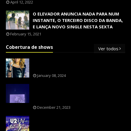
April 12, 2022
O ELEVADOR ANUNCIA NADA PARA NUM
INSTANTE, O TERCEIRO DISCO DA BANDA,
E LANÇA NOVO SINGLE NESTA SEXTA
February 15, 2021
Cobertura de shows
Ver todos
OS SHOWS INTERNACIONAIS MAIS
PEDIDOS NO BRASIL, SEGUNDO FLESCH!
January 08, 2024
NXZERO FAZ SHOW INESQUECÍVEL,
MARCANTE E FAZ O PÚBLICO REVIVER A
ADOLESCÊNCIA
December 21, 2023
A BANDA U2 CAIU NA PILHA DOS FÃS
NOSTÁLGICOS?