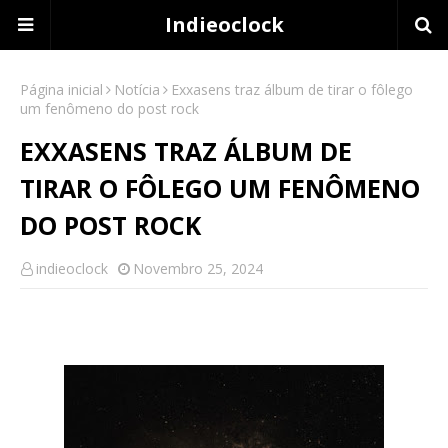
Indieoclock
Página inicial
Notícia
Exxasens traz álbum de tirar o fôlego
um fenômeno do post rock
EXXASENS TRAZ ÁLBUM DE
TIRAR O FÔLEGO UM FENÔMENO
DO POST ROCK
indieoclock
Novembro 25, 2024